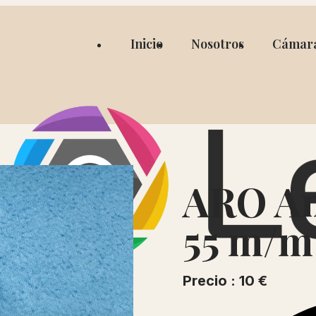
Inicio
Nosotros
Cámar
ARO Am
55 m/m
Precio : 10 €