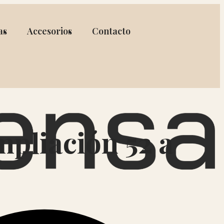
as
Accesorios
Contacto
pliación 52 a