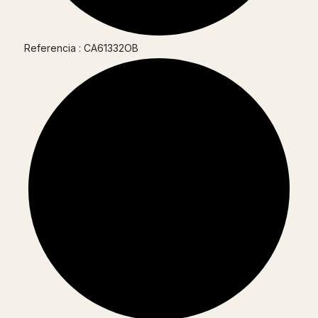
Referencia : CA61332OB