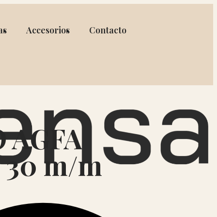
as
Accesorios
Contacto
O AGFA
 30 m/m