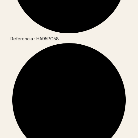
Referencia : HA95PO58