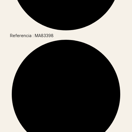
Referencia : MA83398