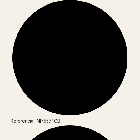
Referencia : NI75574OB