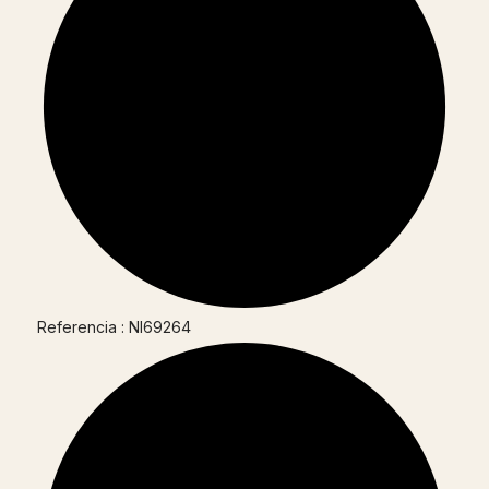
Referencia : NI69264