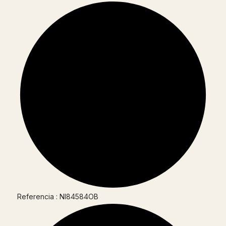
Referencia : NI84584OB