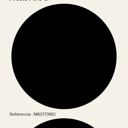
Referencia : NI80170MO