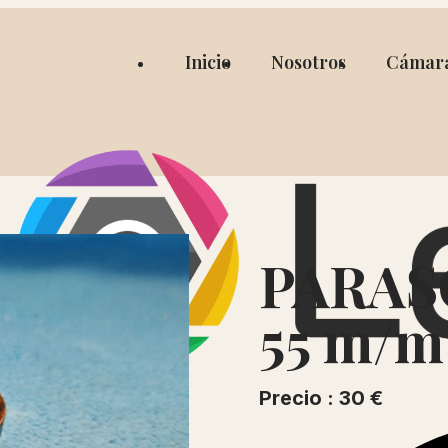
Inicio
Nosotros
Cámar
PARASO
55 m/m
Precio : 30 €