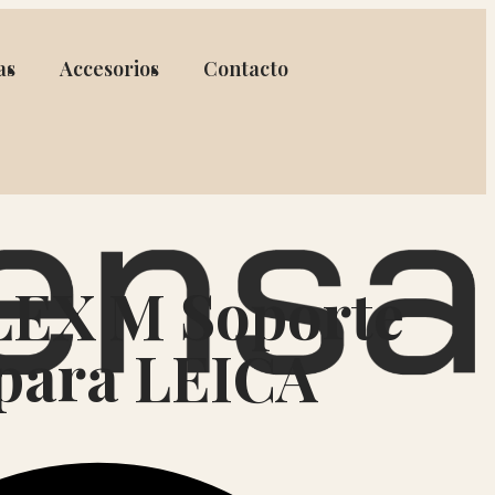
as
Accesorios
Contacto
EX M Soporte
para LEICA