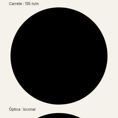
Carrete : 135 m/m
Óptica : Isconar