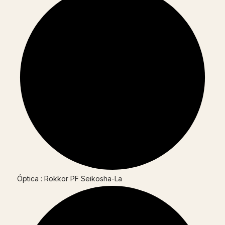
Óptica : Rokkor PF Seikosha-La