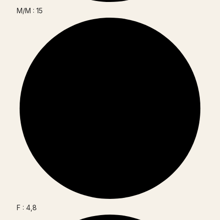
M/M : 15
F : 4,8