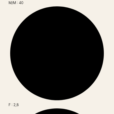
M/M : 40
F : 2,8