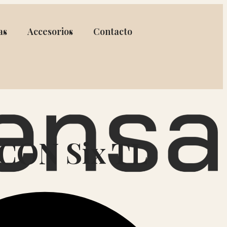
as
Accesorios
Contacto
CON Six TL