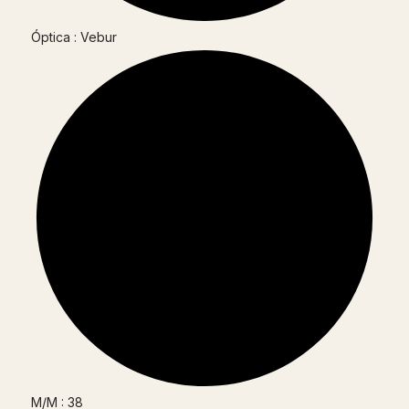
Óptica : Vebur
M/M : 38