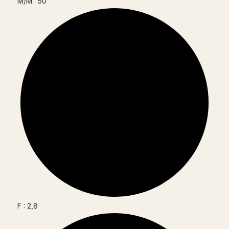
M/M : 50
F : 2,8