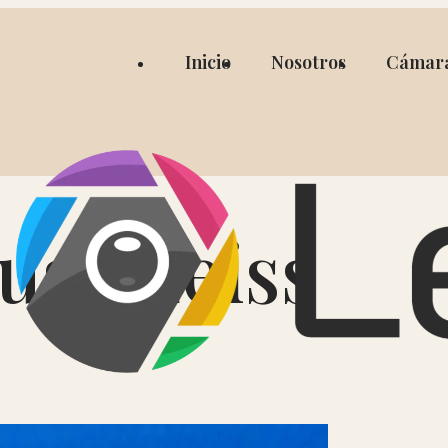
Inicio
Nosotros
Cámar
uss Leiss