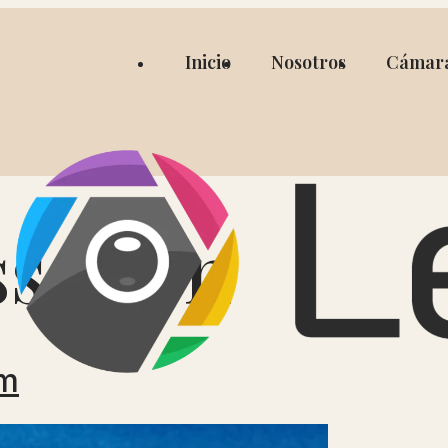
Inicio
Nosotros
Cámar
ss Ikon
/m