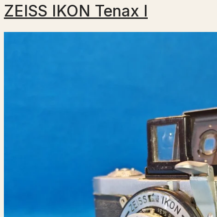
ZEISS IKON Tenax I